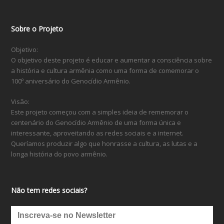
Sobre o Projeto
Objetivo:
O objetivo deste projeto é educar e aumentar a consciência sobre
a história e cultura armênia como uma forma de comemorar o
100º aniversário do Genocídio Armênio.
Visão:
Este projeto começou com a simples ideia de rememorar o
centenário do Genocídio Armênio de uma forma única e
interessante, aproveitando as redes sociais e a internet.
Queríamos produzir algo que honrasse a cultura, as lutas e a
longa história do povo armênio.
Não tem redes sociais?
Inscreva-se no Newsletter