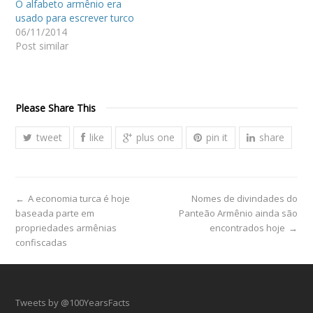
O alfabeto armênio era
usado para escrever turco
06/11/2014
Post similar
Please Share This
tweet
like
plus one
pin it
share
←
A economia turca é hoje
Nomes de divindades do
baseada parte em
Panteão Armênio ainda são
propriedades armênias
encontrados hoje
→
confiscadas
Tweets by @100YearsFacts