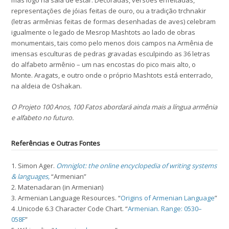
mas logo na sala de estar. Decoradas, versões enfeitadas,
representações de jóias feitas de ouro, ou a tradição trchnakir
(letras armênias feitas de formas desenhadas de aves) celebram
igualmente o legado de Mesrop Mashtots ao lado de obras
monumentais, tais como pelo menos dois campos na Armênia de
imensas esculturas de pedras gravadas esculpindo as 36 letras
do alfabeto armênio – um nas encostas do pico mais alto, o
Monte. Aragats, e outro onde o próprio Mashtots está enterrado,
na aldeia de Oshakan.
O Projeto 100 Anos, 100 Fatos abordará ainda mais a língua armênia
e alfabeto no futuro.
Referências e Outras Fontes
1. Simon Ager.
Omniglot: the online encyclopedia of writing systems
& languages,
“Armenian”
2. Matenadaran (in Armenian)
3. Armenian Language Resources. “
Origins of Armenian Language
”
4 .Unicode 6.3 Character Code Chart. “
Armenian. Range: 0530–
058F
”