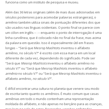
funciona como um instituto de pesquisa e museu.
Além das 36 letras originais (além de mais duas adicionadas em
séculos posteriores para acomodar palavras estrangeiras), o
armênio também utiliza sinais de pontuação diferentes dos que
são usados nas línguas ocidentais. O ponto final se parece com
um cólon em Inglês – : – enquanto o ponto de interrogação é uma
linha curvilínea, que é colocado não no final da frase, mas acima
da palavra em questão. Isso é especialmente útil em frases
longas – “Será que Mesrop Mashtots inventou o alfabeto
armênio, no século V?” é escrito com essa marca em um local
diferente de cada vez, dependendo do significado. Pode ser
“Será que
Mesrop Mashtots
inventou o alfabeto armênio no
século V?” ou “Será que Mesrop Mashtots inventou o alfabeto
armênio
no século V?” ou “Será que Mesrop Mashtots inventou o
alfabeto armênio,
no século V
?”.
É difícil encontrar uma cultura no planeta que venere seu modo
de escrita tanto quanto os armênios. É muito comum que casas
armênias em todo o mundo contenham uma representação
moldada do alfabeto, e não apenas no berçário para as crianças,