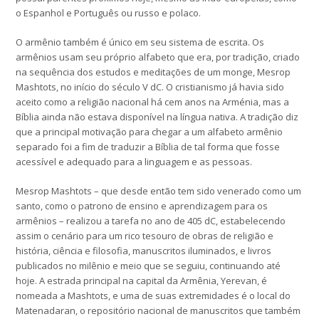
o Espanhol e Português ou russo e polaco.
O armênio também é único em seu sistema de escrita. Os
armênios usam seu próprio alfabeto que era, por tradição, criado
na sequência dos estudos e meditações de um monge, Mesrop
Mashtots, no início do século V dC. O cristianismo já havia sido
aceito como a religião nacional há cem anos na Arménia, mas a
Bíblia ainda não estava disponível na língua nativa. A tradição diz
que a principal motivação para chegar a um alfabeto armênio
separado foi a fim de traduzir a Bíblia de tal forma que fosse
acessível e adequado para a linguagem e as pessoas.
Mesrop Mashtots – que desde então tem sido venerado como um
santo, como o patrono de ensino e aprendizagem para os
armênios – realizou a tarefa no ano de 405 dC, estabelecendo
assim o cenário para um rico tesouro de obras de religião e
história, ciência e filosofia, manuscritos iluminados, e livros
publicados no milênio e meio que se seguiu, continuando até
hoje. A estrada principal na capital da Armênia, Yerevan, é
nomeada a Mashtots, e uma de suas extremidades é o local do
Matenadaran, o repositório nacional de manuscritos que também