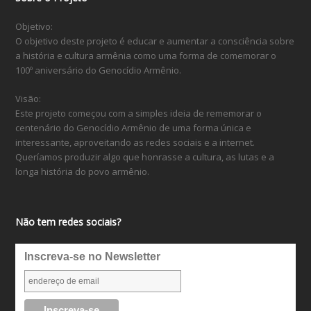
Objetivo:
O objetivo deste projeto é educar e aumentar a consciência sobre
a história e cultura armênia como uma forma de comemorar o
100º aniversário do Genocídio Armênio.
Visão:
Este projeto começou com a simples ideia de rememorar o
centenário do Genocídio Armênio de uma forma única e
interessante, aproveitando as redes sociais e a internet.
Queríamos produzir algo que honrasse a cultura, as lutas e a
longa história do povo armênio.
Não tem redes sociais?
Inscreva-se no Newsletter