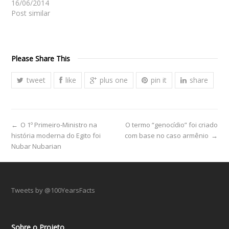
16/06/2014
Post similar
Please Share This
tweet
like
plus one
pin it
share
←
O 1º Primeiro-Ministro na
O termo “genocídio” foi criado
história moderna do Egito foi
com base no caso armênio
→
Nubar Nubarian
Tweets by @100YearsFacts
Sobre o Projeto