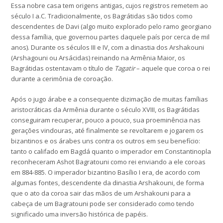
Essa nobre casa tem origens antigas, cujos registros remetem ao
século I a.C. Tradicionalmente, os Bagrátidas são tidos como
descendentes de Davi (algo muito explorado pelo ramo georgiano
dessa família, que governou partes daquele país por cerca de mil
anos). Durante os séculos III e IV, com a dinastia dos Arshakouni
(Arshagouni ou Arsácidas) reinando na Armênia Maior, os
Bagrátidas ostentavam o título de
Tagatir
– aquele que coroa o rei
durante a cerimônia de coroação.
Após o jugo árabe e a consequente dizimação de muitas famílias
aristocráticas da Armênia durante o século XVIII, os Bagrátidas
conseguiram recuperar, pouco a pouco, sua proeminência nas
gerações vindouras, até finalmente se revoltarem e jogarem os
bizantinos e os árabes uns contra os outros em seu benefício:
tanto o califado em Bagdá quanto o imperador em Constantinopla
reconheceram Ashot Bagratouni como rei enviando a ele coroas
em 884-885. O imperador bizantino Basílio I era, de acordo com
algumas fontes, descendente da dinastia Arshakouni, de forma
que o ato da coroa sair das mãos de um Arshakouni para a
cabeça de um Bagratouni pode ser considerado como tendo
significado uma inversão histórica de papéis.