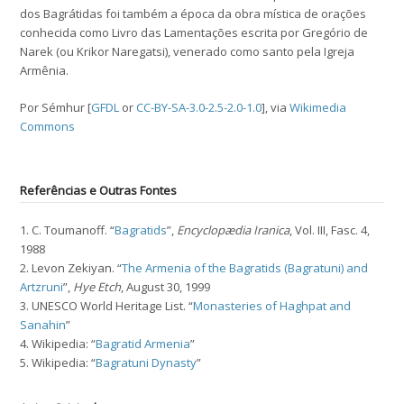
dos Bagrátidas foi também a época da obra mística de orações
conhecida como Livro das Lamentações escrita por Gregório de
Narek (ou Krikor Naregatsi), venerado como santo pela Igreja
Armênia.
Por Sémhur [
GFDL
or
CC-BY-SA-3.0-2.5-2.0-1.0
], via
Wikimedia
Commons
Referências e Outras Fontes
1. C. Toumanoff. “
Bagratids
”,
Encyclopædia Iranica
, Vol. III, Fasc. 4,
1988
2. Levon Zekiyan. “
The Armenia of the Bagratids (Bagratuni) and
Artzruni
”,
Hye Etch
, August 30, 1999
3. UNESCO World Heritage List. “
Monasteries of Haghpat and
Sanahin
”
4. Wikipedia: “
Bagratid Armenia
”
5. Wikipedia: “
Bagratuni Dynasty
”