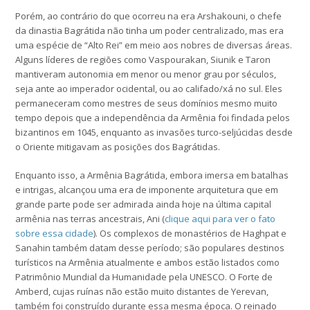
Porém, ao contrário do que ocorreu na era Arshakouni, o chefe
da dinastia Bagrátida não tinha um poder centralizado, mas era
uma espécie de “Alto Rei” em meio aos nobres de diversas áreas.
Alguns líderes de regiões como Vaspourakan, Siunik e Taron
mantiveram autonomia em menor ou menor grau por séculos,
seja ante ao imperador ocidental, ou ao califado/xá no sul. Eles
permaneceram como mestres de seus domínios mesmo muito
tempo depois que a independência da Armênia foi findada pelos
bizantinos em 1045, enquanto as invasões turco-seljúcidas desde
o Oriente mitigavam as posições dos Bagrátidas.
Enquanto isso, a Armênia Bagrátida, embora imersa em batalhas
e intrigas, alcançou uma era de imponente arquitetura que em
grande parte pode ser admirada ainda hoje na última capital
armênia nas terras ancestrais, Ani (
clique aqui para ver o fato
sobre essa cidade
). Os complexos de monastérios de Haghpat e
Sanahin também datam desse período; são populares destinos
turísticos na Armênia atualmente e ambos estão listados como
Patrimônio Mundial da Humanidade pela UNESCO. O Forte de
Amberd, cujas ruínas não estão muito distantes de Yerevan,
também foi construído durante essa mesma época. O reinado