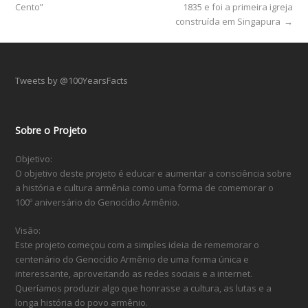
Cento”
1835 e foi a primeira igreja
construída em Singapura
→
Tweets by @100YearsFacts
Sobre o Projeto
Objetivo:
O objetivo deste projeto é educar e aumentar a consciência sobre
a história e cultura armênia como uma forma de comemorar o
100º aniversário do Genocídio Armênio.
Visão:
Este projeto começou com a simples ideia de rememorar o
centenário do Genocídio Armênio de uma forma única e
interessante, aproveitando as redes sociais e a internet.
Queríamos produzir algo que honrasse a cultura, as lutas e a
longa história do povo armênio.