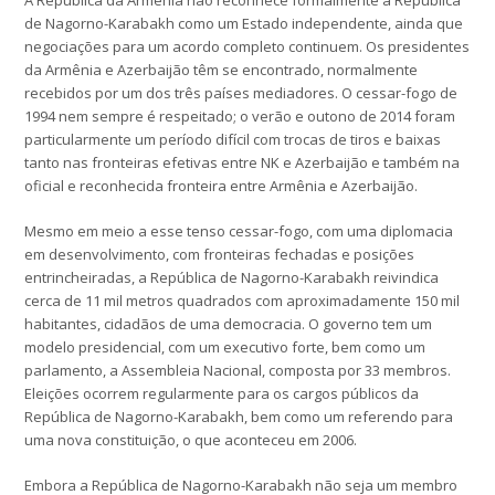
A República da Armênia não reconhece formalmente a República
de Nagorno-Karabakh como um Estado independente, ainda que
negociações para um acordo completo continuem. Os presidentes
da Armênia e Azerbaijão têm se encontrado, normalmente
recebidos por um dos três países mediadores. O cessar-fogo de
1994 nem sempre é respeitado; o verão e outono de 2014 foram
particularmente um período difícil com trocas de tiros e baixas
tanto nas fronteiras efetivas entre NK e Azerbaijão e também na
oficial e reconhecida fronteira entre Armênia e Azerbaijão.
Mesmo em meio a esse tenso cessar-fogo, com uma diplomacia
em desenvolvimento, com fronteiras fechadas e posições
entrincheiradas, a República de Nagorno-Karabakh reivindica
cerca de 11 mil metros quadrados com aproximadamente 150 mil
habitantes, cidadãos de uma democracia. O governo tem um
modelo presidencial, com um executivo forte, bem como um
parlamento, a Assembleia Nacional, composta por 33 membros.
Eleições ocorrem regularmente para os cargos públicos da
República de Nagorno-Karabakh, bem como um referendo para
uma nova constituição, o que aconteceu em 2006.
Embora a República de Nagorno-Karabakh não seja um membro