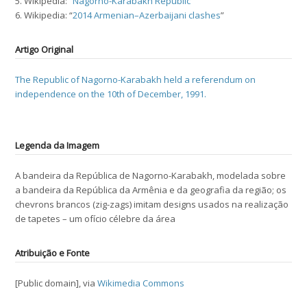
5. Wikipedia: “
Nagorno-Karabakh Republic
”
6. Wikipedia: “
2014 Armenian–Azerbaijani clashes
”
Artigo Original
The Republic of Nagorno-Karabakh held a referendum on
independence on the 10th of December, 1991.
Legenda da Imagem
A bandeira da República de Nagorno-Karabakh, modelada sobre
a bandeira da República da Armênia e da geografia da região; os
chevrons brancos (zig-zags) imitam designs usados na realização
de tapetes – um ofício célebre da área
Atribuição e Fonte
[Public domain], via
Wikimedia Commons