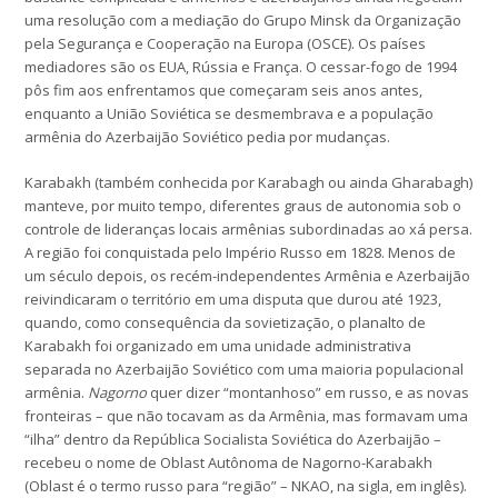
uma resolução com a mediação do Grupo Minsk da Organização
pela Segurança e Cooperação na Europa (OSCE). Os países
mediadores são os EUA, Rússia e França. O cessar-fogo de 1994
pôs fim aos enfrentamos que começaram seis anos antes,
enquanto a União Soviética se desmembrava e a população
armênia do Azerbaijão Soviético pedia por mudanças.
Karabakh (também conhecida por Karabagh ou ainda Gharabagh)
manteve, por muito tempo, diferentes graus de autonomia sob o
controle de lideranças locais armênias subordinadas ao xá persa.
A região foi conquistada pelo Império Russo em 1828. Menos de
um século depois, os recém-independentes Armênia e Azerbaijão
reivindicaram o território em uma disputa que durou até 1923,
quando, como consequência da sovietização, o planalto de
Karabakh foi organizado em uma unidade administrativa
separada no Azerbaijão Soviético com uma maioria populacional
armênia.
Nagorno
quer dizer “montanhoso” em russo, e as novas
fronteiras – que não tocavam as da Armênia, mas formavam uma
“ilha” dentro da República Socialista Soviética do Azerbaijão –
recebeu o nome de Oblast Autônoma de Nagorno-Karabakh
(Oblast é o termo russo para “região” – NKAO, na sigla, em inglês).