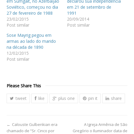
em Sumgait, no Azerbaijão
declarou sua independência
Soviético, começou no dia
em 21 de setembro de
27 de fevereiro de 1988
1991
23/02/2015
20/09/2014
Post similar
Post similar
Sose Mayrig pegou em
armas ao lado do marido
na década de 1890
12/02/2015
Post similar
Please Share This
tweet
like
plus one
pin it
share
←
Calouste Gulbenkian era
A Igreja Armênia de São
chamado de “Sr. Cinco por
Gregório o Iluminador data de