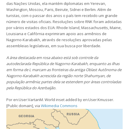
das Nações Unidas, ela mantém diplomatas em Yerevan,
Washington, Moscou, Paris, Beirute, Sidnei e Berlim. Além de
turistas, com o passar dos anos o país tem recebido um grande
número de visitas oficiais. Resoluções sobre RNK foram adotadas
por vários estados dos EUA: Rhode Island, Massachusetts, Maine,
Louisiana e Califórnia exprimiram apoio aos armênios de
Nagorno-Karabakh, através de resoluções aprovadas pelas
assembleias legislativas, em sua busca por liberdade.
A área destacada em rosa abaixo está sob controle da
autodeclarada República de Nagorno-Karabakh, enquanto as ilhas
em forma de L marcam as fronteiras da antiga Oblast Autônoma de
Nagorno-Karabakh acrescida da região norte Shahumyan, de
população armênia; partes dela se estendem por áreas controladas
pela República do Azerbaijão.
Por en:User:VartanM. World inset added by en:User:Kmusser.
[Public domain], via
Wikimedia Commons