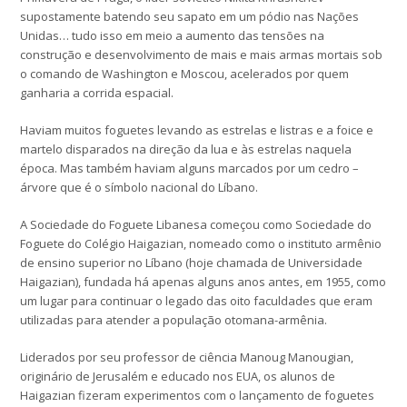
supostamente batendo seu sapato em um pódio nas Nações
Unidas… tudo isso em meio a aumento das tensões na
construção e desenvolvimento de mais e mais armas mortais sob
o comando de Washington e Moscou, acelerados por quem
ganharia a corrida espacial.
Haviam muitos foguetes levando as estrelas e listras e a foice e
martelo disparados na direção da lua e às estrelas naquela
época. Mas também haviam alguns marcados por um cedro –
árvore que é o símbolo nacional do Líbano.
A Sociedade do Foguete Libanesa começou como Sociedade do
Foguete do Colégio Haigazian, nomeado como o instituto armênio
de ensino superior no Líbano (hoje chamada de Universidade
Haigazian), fundada há apenas alguns anos antes, em 1955, como
um lugar para continuar o legado das oito faculdades que eram
utilizadas para atender a população otomana-armênia.
Liderados por seu professor de ciência Manoug Manougian,
originário de Jerusalém e educado nos EUA, os alunos de
Haigazian fizeram experimentos com o lançamento de foguetes