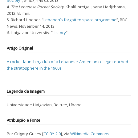
Society
”, e-flux, #43 03/2013
4.
The Lebanese Rocket Society
. Khalil Joreige, Joana Hadjithoma,
2012. 95 min.
5. Richard Hooper. “
Lebanon’s forgotten space programme
”, BBC
News, November 14, 2013
6. Haigazian University. “
History
”
Artigo Original
A rocket-launching club of a Lebanese-Armenian college reached
the stratosphere in the 1960s.
Legenda da Imagem
Universidade Haigazian, Beirute, Líbano
Atribuição e Fonte
Por Grigory Gusev [
CC-BY-2.0
], via
Wikimedia Commons