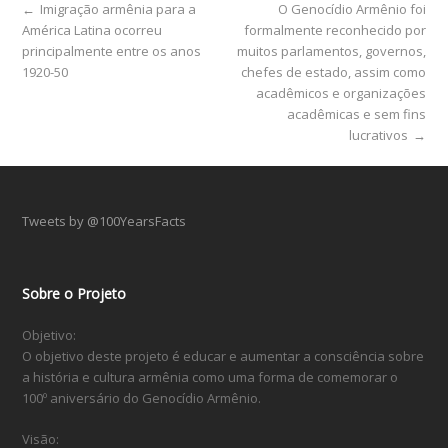
←
Imigração armênia para a
O Genocídio Armênio foi
América Latina ocorreu
formalmente reconhecido por
principalmente entre os anos
muitos parlamentos, governos,
1920-50
chefes de estado, assim como
acadêmicos e organizações
acadêmicas e sem fins
lucrativos
→
Tweets by @100YearsFacts
Sobre o Projeto
Objetivo:
O objetivo deste projeto é educar e aumentar a consciência sobre
a história e cultura armênia como uma forma de comemorar o
100º aniversário do Genocídio Armênio.
Visão: