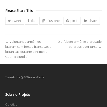
Please Share This
tweet
like
plus one
pin it
share
←
Voluntários armênios
O alfabeto armênio era usado
lutaram com forças francesas e
para escrever turco
→
britânicas durante a Primeira
Guerra Mundial
Tweets by @100YearsFacts
Sobre o Projeto
Objetivo: