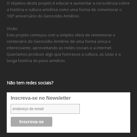
O objetivo deste projeto é educar e aumentar a consciência sobre
a história e cultura armênia como uma forma de comemorar o
100º aniversário do Genocídio Armênio.
Visão:
Este projeto começou com a simples ideia de rememorar o
centenário do Genocídio Armênio de uma forma única e
interessante, aproveitando as redes sociais e a internet.
Queríamos produzir algo que honrasse a cultura, as lutas e a
longa história do povo armênio.
Não tem redes sociais?
Inscreva-se no Newsletter