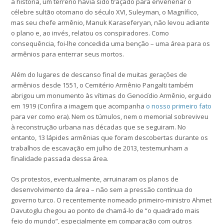
a história, um terreno havia sido traçado para envenenar o
célebre sultão otomano do século XVI, Suleyman, o Magnífico,
mas seu chefe armênio, Manuk Karaseferyan, não levou adiante
o plano e, ao invés, relatou os conspiradores. Como
consequência, foi-lhe concedida uma benção – uma área para os
armênios para enterrar seus mortos.
Além do lugares de descanso final de muitas gerações de
armênios desde 1551, o Cemitério Armênio Pangalti também
abrigou um monumento às vítimas do Genocídio Armênio, erguido
em 1919 (Confira a imagem que acompanha
o nosso primeiro fato
para ver como era). Nem os túmulos, nem o memorial sobreviveu
à reconstrução urbana nas décadas que se seguiram. No
entanto, 13 lápides armênias que foram descobertas durante os
trabalhos de escavação em julho de 2013, testemunham a
finalidade passada dessa área.
Os protestos, eventualmente, arruinaram os planos de
desenvolvimento da área – não sem a pressão contínua do
governo turco. O recentemente nomeado primeiro-ministro Ahmet
Davutoglu chegou ao ponto de chamá-lo de “o quadrado mais
feio do mundo”, especialmente em comparação com outros