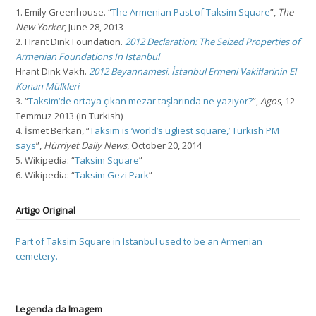
1. Emily Greenhouse. “
The Armenian Past of Taksim Square
”,
The
New Yorker
, June 28, 2013
2. Hrant Dink Foundation.
2012 Declaration: The Seized Properties of
Armenian Foundations In Istanbul
Hrant Dink Vakfı.
2012 Beyannamesi. İstanbul Ermeni Vakiflarinin El
Konan Mülkleri
3. “
Taksim‘de ortaya çıkan mezar taşlarında ne yazıyor?
”,
Agos
, 12
Temmuz 2013 (in Turkish)
4. İsmet Berkan, “
Taksim is ‘world’s ugliest square,’ Turkish PM
says
”,
Hürriyet Daily News
, October 20, 2014
5. Wikipedia: “
Taksim Square
”
6. Wikipedia: “
Taksim Gezi Park
”
Artigo Original
Part of Taksim Square in Istanbul used to be an Armenian
cemetery.
Legenda da Imagem